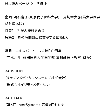
試し読みページ⇒ 準備中
企画：明石定子(東京女子医科大学) 鳥飼幸太(群馬大学医学
部附属病院)
特集1 乳がん検診を占う
特集2 真の時間創出に貢献する医療DX
連載 エキスパートによるIVR症例集
（赤松北斗［藤田医科大学医学部 放射線医学教室］ほか）
RADSCOPE
（キヤノンメディカルシステムズ株式会社）
（株式会社イリモトメディカル）
RAD TALK
（第５回 InterSystems 医療×ITセミナー