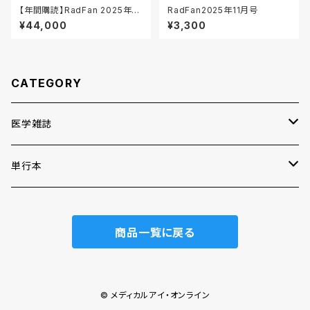
【年間購読】RadFan 2025年ま
RadFan2025年11月号
とめ買い【臨時増刊号 含まな
¥44,000
¥3,300
い】
CATEGORY
医学雑誌
月刊RadFan
単行本
通常号
CATH LAB JIN
2025年_まとめ買い
商品一覧に戻る
臨時増刊号
2023年_まとめ買い
2023年_まとめ買い
© メディカルアイ・オンライン