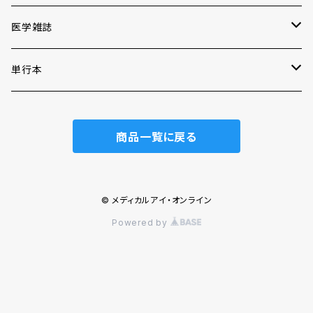
医学雑誌
月刊RadFan
単行本
通常号
CATH LAB JIN
2025年_まとめ買い
商品一覧に戻る
臨時増刊号
2023年_まとめ買い
2023年_まとめ買い
© メディカルアイ・オンライン
Powered by
2024年_まとめ買い
2025年_まとめ買い
2026年_まとめ買い