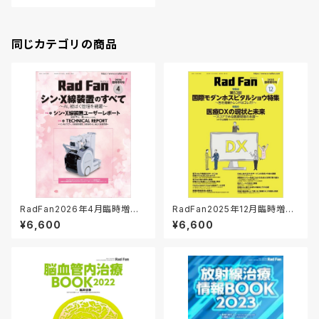
同じカテゴリの商品
RadFan2026年4月臨時増刊
RadFan2025年12月臨時増刊
号
号
¥6,600
¥6,600