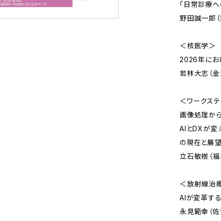
「日常診療へ
野田誠一郎（
＜核医学＞
2026年に
若林大志（金
＜ワークステ
画像処理から
AIとDXが
の現在と展
立石敏樹（福
＜放射線治
AIが変革す
永見範幸（