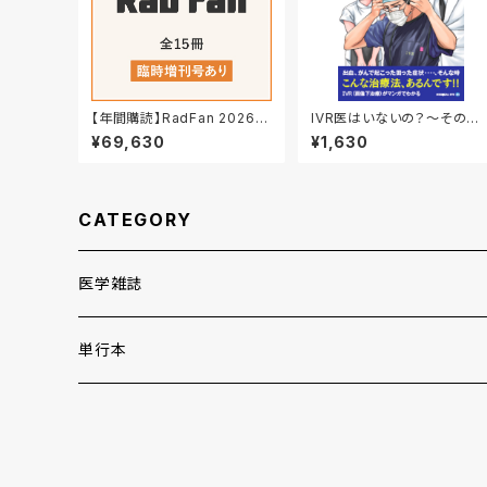
【年間購読】RadFan 2026年
IVR医はいないの？～その病
まとめ買い【臨時増刊号 含
気、切らずに治せるかも～
¥69,630
¥1,630
む】
CATEGORY
医学雑誌
月刊RadFan
単行本
通常号
CATH LAB JIN
2025年_まとめ買い
臨時増刊号
2023年_まとめ買い