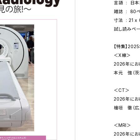
言語 ‏ : ‎ 
雑誌 ‏ : ‎
寸法 ‏ : ‎‎
試し読みペ
【特集】202
＜X線＞
2026年に
本元 強（茨
＜CT＞
2026年に
檜垣 徹（広
＜MRI＞
2026年に