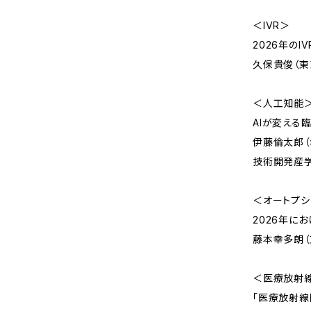
＜IVR＞
2026年の
久保貴俊（東
＜人工知能
AIが変える
伊藤倫太郎
技術開発産
＜オートプシ
2026年に
藤本幸多朗（
＜医療放射
「医療放射線