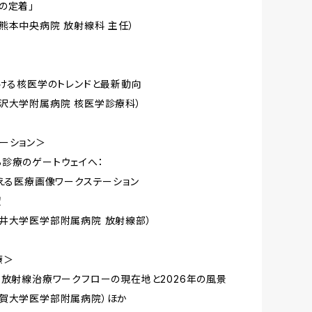
の定着」
熊本中央病院 放射線科 主任）
おける核医学のトレンドと最新動向
沢大学附属病院 核医学診療科）
ーション＞
診療のゲートウェイへ：
変える医療画像ワークステーション
望
井大学医学部附属病院 放射線部）
療＞
る放射線治療ワークフローの現在地と2026年の風景
佐賀大学医学部附属病院）ほか