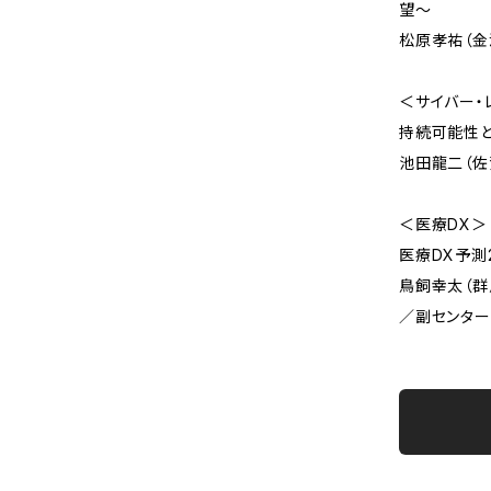
望～
松原孝祐（金
＜サイバー・
持続可能性
池田龍二（佐
＜医療DX＞
医療DX予測2
鳥飼幸太（群
／副センター