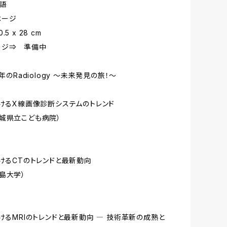
日本語
 80ページ
21 x 0.5 x 28 cm
ージ⇒ 準備中
5年のRadiology ～未来発見の旅！～
おけるX線画像診断システムのトレンド
城県立こども病院）
おけるCTのトレンドと最新動向
島大学）
おけるMRIのトレンドと最新動向 ― 技術革新の成熟と