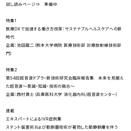
試し読みページ⇒ 準備中
特集1
医療DXで加速する働き方改革：サステナブルヘルスケアへの新
時代
企画：池田龍二（熊本大学病院 医療技術部 診療放射線技術部
門）
特集2
第54回超音波ドプラ・新技術研究会臨床報告集 未来を見据え
た超音波～意識・知識・技術の融合～
企画：西村貴士（兵庫医科大学 消化器内科/超音波センター）
連載
エキスパートによるIVR症例集
ステント留置術および動脈塞栓術が著効した動静脈瘻を伴う